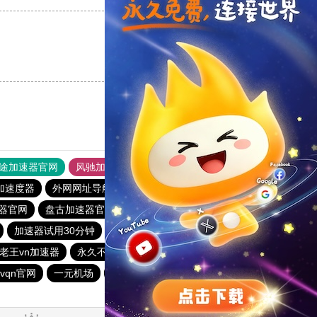
支持
[0]
反对
[0]
途加速器官网
风驰加速器
旋风加速器
加速度器
外网网址导航
软件中心
雷霆加速
狂飙加速器
器官网
盘古加速器官网
快连加速器
小蜜蜂加速器
加速器试用30分钟
猎豹加速器
免费vp加速七天试用
老王vn加速器
永久不收费的海外加速器
星星加速器
vqn官网
一元机场
银河加速器官网
免费vqn外网