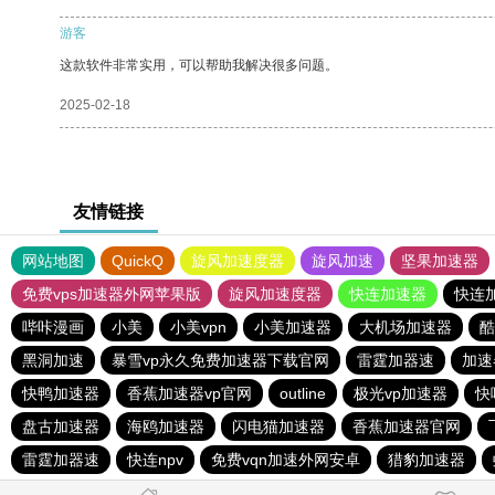
游客
这款软件非常实用，可以帮助我解决很多问题。
2025-02-18
友情链接
网站地图
QuickQ
旋风加速度器
旋风加速
坚果加速器
免费vps加速器外网苹果版
旋风加速度器
快连加速器
快连
哔咔漫画
小美
小美vpn
小美加速器
大机场加速器
酷
黑洞加速
暴雪vp永久免费加速器下载官网
雷霆加器速
加速
快鸭加速器
香蕉加速器vp官网
outline
极光vp加速器
快
盘古加速器
海鸥加速器
闪电猫加速器
香蕉加速器官网
雷霆加器速
快连npv
免费vqn加速外网安卓
猎豹加速器