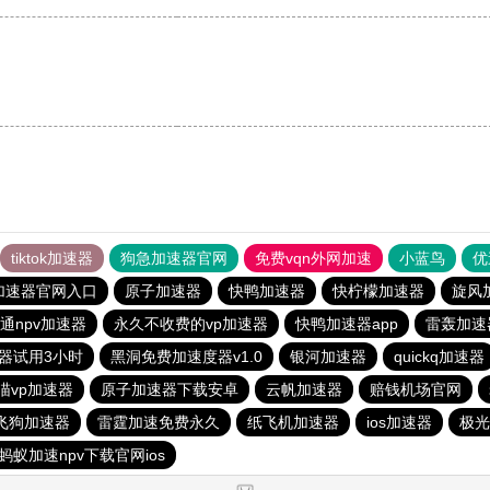
tiktok加速器
狗急加速器官网
免费vqn外网加速
小蓝鸟
优
加速器官网入口
原子加速器
快鸭加速器
快柠檬加速器
旋风
通npv加速器
永久不收费的vp加速器
快鸭加速器app
雷轰加速
器试用3小时
黑洞免费加速度器v1.0
银河加速器
quickq加速器
喵vp加速器
原子加速器下载安卓
云帆加速器
赔钱机场官网
飞狗加速器
雷霆加速免费永久
纸飞机加速器
ios加速器
极光
蚂蚁加速npv下载官网ios