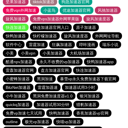
坚果加速器
tiktok加速器
狗急加速器官网
免费vqn外网加速
小蓝鸟
优途加速器官网
风驰加速器
旋风加速器
免费vps加速器外网苹果版
旋风加速度器
快连加速器
快连加速器官网入口
原子加速器
快鸭加速器
快柠檬加速器
旋风加速度器
外网网址导航
软件中心
雷霆加速
狂飙加速器
哔咔漫画
瑞乐小说
小美
小美vpn
小美加速器
大机场加速器
酷通npv加速器
永久不收费的vp加速器
快鸭加速器app
雷轰加速器官网
盘古加速器官网
快连加速器
小蜜蜂加速器
黑洞加速
暴雪vp永久免费加速器下载官网
BitzNet加速器
雷霆加器速
加速器试用3小时
小牛加速器
黑洞免费加速度器v1.0
银河加速器
quickq加速器
加速器试用30分钟
猎豹加速器
免费vp加速七天试用
快鸭加速器
香蕉加速器vp官网
outline
极光vp加速器
快喵vp加速器