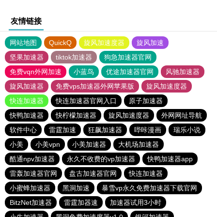
友情链接
网站地图
QuickQ
旋风加速度器
旋风加速
坚果加速器
tiktok加速器
狗急加速器官网
免费vqn外网加速
小蓝鸟
优途加速器官网
风驰加速器
旋风加速器
免费vps加速器外网苹果版
旋风加速度器
快连加速器
快连加速器官网入口
原子加速器
快鸭加速器
快柠檬加速器
旋风加速度器
外网网址导航
软件中心
雷霆加速
狂飙加速器
哔咔漫画
瑞乐小说
小美
小美vpn
小美加速器
大机场加速器
酷通npv加速器
永久不收费的vp加速器
快鸭加速器app
雷轰加速器官网
盘古加速器官网
快连加速器
小蜜蜂加速器
黑洞加速
暴雪vp永久免费加速器下载官网
BitzNet加速器
雷霆加器速
加速器试用3小时