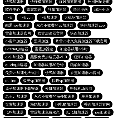
快鸭加速器
快柠檬加速器
旋风加速度器
外网网址导航
软件中心
雷霆加速
狂飙加速器
哔咔漫画
瑞乐小说
小美
小美vpn
小美加速器
大机场加速器
酷通npv加速器
永久不收费的vp加速器
快鸭加速器app
雷轰加速器官网
盘古加速器官网
快连加速器
小蜜蜂加速器
黑洞加速
暴雪vp永久免费加速器下载官网
BitzNet加速器
雷霆加器速
加速器试用3小时
小牛加速器
黑洞免费加速度器v1.0
银河加速器
quickq加速器
加速器试用30分钟
猎豹加速器
免费vp加速七天试用
快鸭加速器
香蕉加速器vp官网
outline
极光vp加速器
快喵vp加速器
原子加速器下载安卓
云帆加速器
赔钱机场官网
老王vn加速器
永久不收费的海外加速器
星星加速器
盘古加速器
海鸥加速器
闪电猫加速器
香蕉加速器官网
飞狗加速器
雷霆加速免费永久
纸飞机加速器
ios加速器