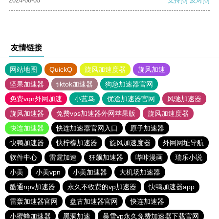
2024-08-05
支持
[0]
反对
[0]
友情链接
网站地图
QuickQ
旋风加速度器
旋风加速
坚果加速器
tiktok加速器
狗急加速器官网
免费vqn外网加速
小蓝鸟
优途加速器官网
风驰加速器
旋风加速器
免费vps加速器外网苹果版
旋风加速度器
快连加速器
快连加速器官网入口
原子加速器
快鸭加速器
快柠檬加速器
旋风加速度器
外网网址导航
软件中心
雷霆加速
狂飙加速器
哔咔漫画
瑞乐小说
小美
小美vpn
小美加速器
大机场加速器
酷通npv加速器
永久不收费的vp加速器
快鸭加速器app
雷轰加速器官网
盘古加速器官网
快连加速器
小蜜蜂加速器
黑洞加速
暴雪vp永久免费加速器下载官网