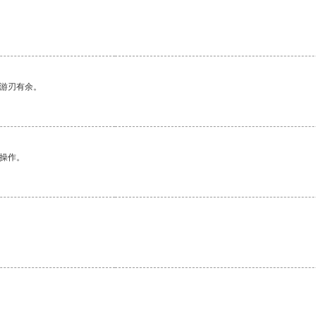
中游刃有余。
悉操作。