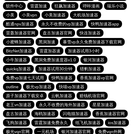
软件中心
雷霆加速
狂飙加速器
哔咔漫画
瑞乐小说
小美
小美vpn
小美加速器
大机场加速器
酷通npv加速器
永久不收费的vp加速器
快鸭加速器app
雷轰加速器官网
盘古加速器官网
快连加速器
小蜜蜂加速器
黑洞加速
暴雪vp永久免费加速器下载官网
BitzNet加速器
雷霆加器速
加速器试用3小时
小牛加速器
黑洞免费加速度器v1.0
银河加速器
quickq加速器
加速器试用30分钟
猎豹加速器
免费vp加速七天试用
快鸭加速器
香蕉加速器vp官网
outline
极光vp加速器
快喵vp加速器
原子加速器下载安卓
云帆加速器
赔钱机场官网
老王vn加速器
永久不收费的海外加速器
星星加速器
盘古加速器
海鸥加速器
闪电猫加速器
香蕉加速器官网
飞狗加速器
雷霆加速免费永久
纸飞机加速器
ios加速器
极光vqn官网
一元机场
银河加速器官网
免费vqn外网