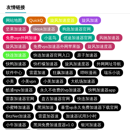
友情链接
网站地图
QuickQ
旋风加速度器
旋风加速
坚果加速器
tiktok加速器
狗急加速器官网
免费vqn外网加速
小蓝鸟
优途加速器官网
风驰加速器
旋风加速器
免费vps加速器外网苹果版
旋风加速度器
快连加速器
快连加速器官网入口
原子加速器
快鸭加速器
快柠檬加速器
旋风加速度器
外网网址导航
软件中心
雷霆加速
狂飙加速器
哔咔漫画
瑞乐小说
小美
小美vpn
小美加速器
大机场加速器
酷通npv加速器
永久不收费的vp加速器
快鸭加速器app
雷轰加速器官网
盘古加速器官网
快连加速器
小蜜蜂加速器
黑洞加速
暴雪vp永久免费加速器下载官网
BitzNet加速器
雷霆加器速
加速器试用3小时
小牛加速器
黑洞免费加速度器v1.0
银河加速器