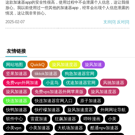
这款加速器app的安全性很高，使用过程中不会泄露个人信息，这让我很
放心。我以前使用过一些其他的加速器app，经常会出现个人信息泄露的
情况，这让我非常担心。
2025-02-07
支持
[0]
反对
[0]
友情链接
网站地图
QuickQ
旋风加速度器
旋风加速
坚果加速器
tiktok加速器
狗急加速器官网
免费vqn外网加速
小蓝鸟
优途加速器官网
风驰加速器
旋风加速器
免费vps加速器外网苹果版
旋风加速度器
快连加速器
快连加速器官网入口
原子加速器
快鸭加速器
快柠檬加速器
旋风加速度器
外网网址导航
软件中心
雷霆加速
狂飙加速器
哔咔漫画
小美
小美vpn
小美加速器
大机场加速器
酷通npv加速器