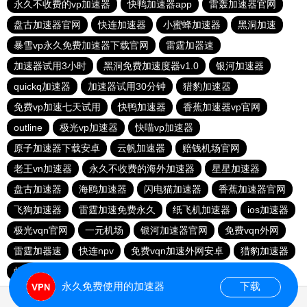
永久不收费的vp加速器
快鸭加速器app
雷轰加速器官网
盘古加速器官网
快连加速器
小蜜蜂加速器
黑洞加速
暴雪vp永久免费加速器下载官网
雷霆加器速
加速器试用3小时
黑洞免费加速度器v1.0
银河加速器
quickq加速器
加速器试用30分钟
猎豹加速器
免费vp加速七天试用
快鸭加速器
香蕉加速器vp官网
outline
极光vp加速器
快喵vp加速器
原子加速器下载安卓
云帆加速器
赔钱机场官网
老王vn加速器
永久不收费的海外加速器
星星加速器
盘古加速器
海鸥加速器
闪电猫加速器
香蕉加速器官网
飞狗加速器
雷霆加速免费永久
纸飞机加速器
ios加速器
极光vqn官网
一元机场
银河加速器官网
免费vqn外网
雷霆加器速
快连npv
免费vqn加速外网安卓
猎豹加速器
蚂蚁加速npv下载官网ios
永久免费使用的加速器
下载