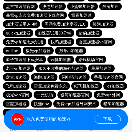
盘古加速器官网
快连加速器
小蜜蜂加速器
黑洞加速
暴雪vp永久免费加速器下载官网
雷霆加器速
加速器试用3小时
黑洞免费加速度器v1.0
银河加速器
quickq加速器
加速器试用30分钟
猎豹加速器
免费vp加速七天试用
快鸭加速器
香蕉加速器vp官网
outline
极光vp加速器
快喵vp加速器
原子加速器下载安卓
云帆加速器
赔钱机场官网
老王vn加速器
永久不收费的海外加速器
星星加速器
盘古加速器
海鸥加速器
闪电猫加速器
香蕉加速器官网
飞狗加速器
雷霆加速免费永久
纸飞机加速器
ios加速器
极光vqn官网
一元机场
银河加速器官网
免费vqn外网
雷霆加器速
快连npv
免费vqn加速外网安卓
猎豹加速器
蚂蚁加速npv下载官网ios
永久免费使用的加速器
下载
首页
安卓
苹果
排行
推荐