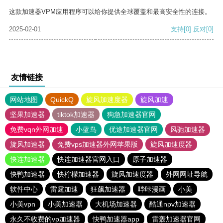
这款加速器VPM应用程序可以给你提供全球覆盖和最高安全性的连接。
2025-02-01
支持
[0]
反对
[0]
友情链接
网站地图
QuickQ
旋风加速度器
旋风加速
坚果加速器
tiktok加速器
狗急加速器官网
免费vqn外网加速
小蓝鸟
优途加速器官网
风驰加速器
旋风加速器
免费vps加速器外网苹果版
旋风加速度器
快连加速器
快连加速器官网入口
原子加速器
快鸭加速器
快柠檬加速器
旋风加速度器
外网网址导航
软件中心
雷霆加速
狂飙加速器
哔咔漫画
小美
小美vpn
小美加速器
大机场加速器
酷通npv加速器
永久不收费的vp加速器
快鸭加速器app
雷轰加速器官网