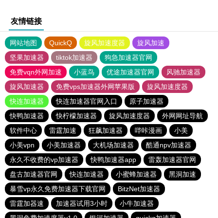
友情链接
网站地图
QuickQ
旋风加速度器
旋风加速
坚果加速器
tiktok加速器
狗急加速器官网
免费vqn外网加速
小蓝鸟
优途加速器官网
风驰加速器
旋风加速器
免费vps加速器外网苹果版
旋风加速度器
快连加速器
快连加速器官网入口
原子加速器
快鸭加速器
快柠檬加速器
旋风加速度器
外网网址导航
软件中心
雷霆加速
狂飙加速器
哔咔漫画
小美
小美vpn
小美加速器
大机场加速器
酷通npv加速器
永久不收费的vp加速器
快鸭加速器app
雷轰加速器官网
盘古加速器官网
快连加速器
小蜜蜂加速器
黑洞加速
暴雪vp永久免费加速器下载官网
BitzNet加速器
雷霆加器速
加速器试用3小时
小牛加速器