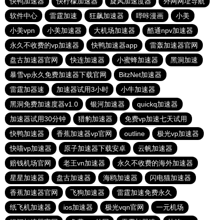
快鸭加速器
快柠檬加速器
旋风加速度器
外网网址导航
软件中心
雷霆加速
狂飙加速器
哔咔漫画
小美
小美vpn
小美加速器
大机场加速器
酷通npv加速器
永久不收费的vp加速器
快鸭加速器app
雷轰加速器官网
盘古加速器官网
快连加速器
小蜜蜂加速器
黑洞加速
暴雪vp永久免费加速器下载官网
BitzNet加速器
雷霆加器速
加速器试用3小时
小牛加速器
黑洞免费加速度器v1.0
银河加速器
quickq加速器
加速器试用30分钟
猎豹加速器
免费vp加速七天试用
快鸭加速器
香蕉加速器vp官网
outline
极光vp加速器
快喵vp加速器
原子加速器下载安卓
云帆加速器
赔钱机场官网
老王vn加速器
永久不收费的海外加速器
星星加速器
盘古加速器
海鸥加速器
闪电猫加速器
香蕉加速器官网
飞狗加速器
雷霆加速免费永久
纸飞机加速器
ios加速器
极光vqn官网
一元机场