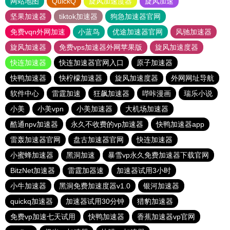
网站地图
QuickQ
旋风加速度器
旋风加速
坚果加速器
tiktok加速器
狗急加速器官网
免费vqn外网加速
小蓝鸟
优途加速器官网
风驰加速器
旋风加速器
免费vps加速器外网苹果版
旋风加速度器
快连加速器
快连加速器官网入口
原子加速器
快鸭加速器
快柠檬加速器
旋风加速度器
外网网址导航
软件中心
雷霆加速
狂飙加速器
哔咔漫画
瑞乐小说
小美
小美vpn
小美加速器
大机场加速器
酷通npv加速器
永久不收费的vp加速器
快鸭加速器app
雷轰加速器官网
盘古加速器官网
快连加速器
小蜜蜂加速器
黑洞加速
暴雪vp永久免费加速器下载官网
BitzNet加速器
雷霆加器速
加速器试用3小时
小牛加速器
黑洞免费加速度器v1.0
银河加速器
quickq加速器
加速器试用30分钟
猎豹加速器
免费vp加速七天试用
快鸭加速器
香蕉加速器vp官网