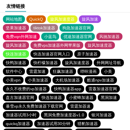
友情链接
网站地图
QuickQ
旋风加速度器
旋风加速
坚果加速器
tiktok加速器
狗急加速器官网
免费vqn外网加速
小蓝鸟
优途加速器官网
风驰加速器
旋风加速器
免费vps加速器外网苹果版
旋风加速度器
快连加速器
快连加速器官网入口
原子加速器
快鸭加速器
快柠檬加速器
旋风加速度器
外网网址导航
软件中心
雷霆加速
狂飙加速器
哔咔漫画
小美
小美vpn
小美加速器
大机场加速器
酷通npv加速器
永久不收费的vp加速器
快鸭加速器app
雷轰加速器官网
盘古加速器官网
快连加速器
小蜜蜂加速器
黑洞加速
暴雪vp永久免费加速器下载官网
雷霆加器速
加速器试用3小时
黑洞免费加速度器v1.0
银河加速器
quickq加速器
加速器试用30分钟
猎豹加速器