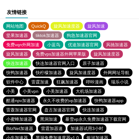
友情链接
网站地图
QuickQ
旋风加速度器
旋风加速
坚果加速器
tiktok加速器
狗急加速器官网
免费vqn外网加速
小蓝鸟
优途加速器官网
风驰加速器
旋风加速器
免费vps加速器外网苹果版
旋风加速度器
快连加速器
快连加速器官网入口
原子加速器
快鸭加速器
快柠檬加速器
旋风加速度器
外网网址导航
软件中心
雷霆加速
狂飙加速器
哔咔漫画
瑞乐小说
小美
小美vpn
小美加速器
大机场加速器
酷通npv加速器
永久不收费的vp加速器
快鸭加速器app
雷轰加速器官网
盘古加速器官网
快连加速器
小蜜蜂加速器
黑洞加速
暴雪vp永久免费加速器下载官网
BitzNet加速器
雷霆加器速
加速器试用3小时
小牛加速器
黑洞免费加速度器v1.0
银河加速器