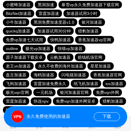
小蜜蜂加速器
黑洞加速
暴雪vp永久免费加速器下载官网
BitzNet加速器
雷霆加器速
加速器试用3小时
小牛加速器
黑洞免费加速度器v1.0
银河加速器
quickq加速器
加速器试用30分钟
猎豹加速器
免费vp加速七天试用
快鸭加速器
香蕉加速器vp官网
outline
极光vp加速器
快喵vp加速器
原子加速器下载安卓
云帆加速器
赔钱机场官网
老王vn加速器
永久不收费的海外加速器
星星加速器
盘古加速器
海鸥加速器
闪电猫加速器
香蕉加速器官网
飞狗加速器
雷霆加速免费永久
纸飞机加速器
ios加速器
极光vqn官网
一元机场
银河加速器官网
免费vqn外网
雷霆加器速
快连npv
免费vqn加速外网安卓
猎豹加速器
蚂蚁加速npv下载官网ios
永久免费使用的加速器
下载
0.026830s
首页
安卓
苹果
排行
推荐