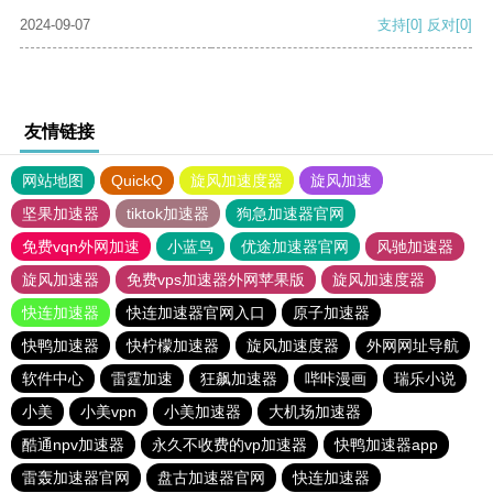
2024-09-07
支持
[0]
反对
[0]
友情链接
网站地图
QuickQ
旋风加速度器
旋风加速
坚果加速器
tiktok加速器
狗急加速器官网
免费vqn外网加速
小蓝鸟
优途加速器官网
风驰加速器
旋风加速器
免费vps加速器外网苹果版
旋风加速度器
快连加速器
快连加速器官网入口
原子加速器
快鸭加速器
快柠檬加速器
旋风加速度器
外网网址导航
软件中心
雷霆加速
狂飙加速器
哔咔漫画
瑞乐小说
小美
小美vpn
小美加速器
大机场加速器
酷通npv加速器
永久不收费的vp加速器
快鸭加速器app
雷轰加速器官网
盘古加速器官网
快连加速器