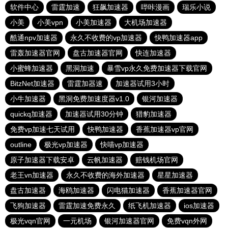
软件中心
雷霆加速
狂飙加速器
哔咔漫画
瑞乐小说
小美
小美vpn
小美加速器
大机场加速器
酷通npv加速器
永久不收费的vp加速器
快鸭加速器app
雷轰加速器官网
盘古加速器官网
快连加速器
小蜜蜂加速器
黑洞加速
暴雪vp永久免费加速器下载官网
BitzNet加速器
雷霆加器速
加速器试用3小时
小牛加速器
黑洞免费加速度器v1.0
银河加速器
quickq加速器
加速器试用30分钟
猎豹加速器
免费vp加速七天试用
快鸭加速器
香蕉加速器vp官网
outline
极光vp加速器
快喵vp加速器
原子加速器下载安卓
云帆加速器
赔钱机场官网
老王vn加速器
永久不收费的海外加速器
星星加速器
盘古加速器
海鸥加速器
闪电猫加速器
香蕉加速器官网
飞狗加速器
雷霆加速免费永久
纸飞机加速器
ios加速器
极光vqn官网
一元机场
银河加速器官网
免费vqn外网