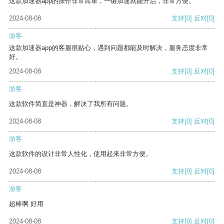
这款加速器app的操作非常简单，一键加速就能开启，非常方便。
2024-08-08
支持
[0]
反对
[0]
游客
这款加速器app的客服很贴心，遇到问题都能及时解决，服务态度非常
好。
2024-08-08
支持
[0]
反对
[0]
游客
这款软件简直是神器，解决了我所有问题。
2024-08-08
支持
[0]
反对
[0]
游客
这款软件的设计非常人性化，使用起来非常方便。
2024-08-08
支持
[0]
反对
[0]
游客
超棒啊 好用
2024-08-08
支持
[0]
反对
[0]