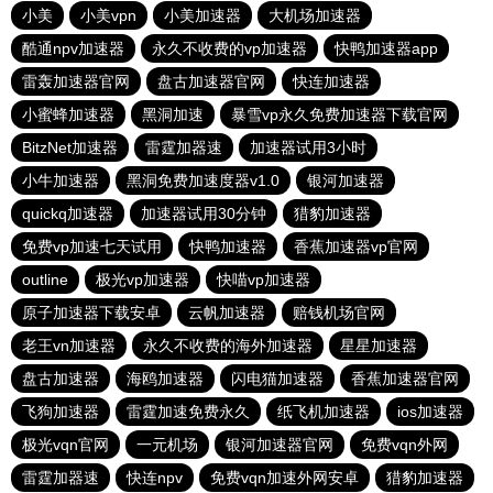
小美
小美vpn
小美加速器
大机场加速器
酷通npv加速器
永久不收费的vp加速器
快鸭加速器app
雷轰加速器官网
盘古加速器官网
快连加速器
小蜜蜂加速器
黑洞加速
暴雪vp永久免费加速器下载官网
BitzNet加速器
雷霆加器速
加速器试用3小时
小牛加速器
黑洞免费加速度器v1.0
银河加速器
quickq加速器
加速器试用30分钟
猎豹加速器
免费vp加速七天试用
快鸭加速器
香蕉加速器vp官网
outline
极光vp加速器
快喵vp加速器
原子加速器下载安卓
云帆加速器
赔钱机场官网
老王vn加速器
永久不收费的海外加速器
星星加速器
盘古加速器
海鸥加速器
闪电猫加速器
香蕉加速器官网
飞狗加速器
雷霆加速免费永久
纸飞机加速器
ios加速器
极光vqn官网
一元机场
银河加速器官网
免费vqn外网
雷霆加器速
快连npv
免费vqn加速外网安卓
猎豹加速器