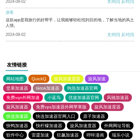
2024-08-02
支持
[0]
反对
[0]
游客
这款app是我旅行的好帮手，让我能够轻松找到目的地，了解当地的风土
人情。
2024-08-02
支持
[0]
反对
[0]
友情链接
网站地图
QuickQ
旋风加速度器
旋风加速
坚果加速器
tiktok加速器
狗急加速器官网
免费vqn外网加速
小蓝鸟
优途加速器官网
风驰加速器
旋风加速器
免费vps加速器外网苹果版
旋风加速度器
快连加速器
快连加速器官网入口
原子加速器
快鸭加速器
快柠檬加速器
旋风加速度器
外网网址导航
软件中心
雷霆加速
狂飙加速器
哔咔漫画
瑞乐小说